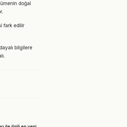
üyümenin doğal
r.
 fark edilir
ayalı bilgilere
lı.
rı ile ilgili en yeni