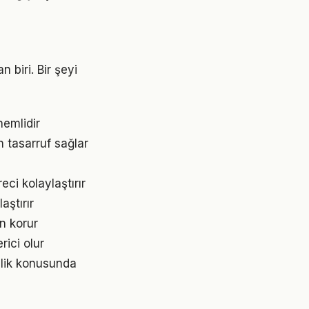
 biri. Bir şeyi
nemlidir
 tasarruf sağlar
i kolaylaştırır
aştırır
n korur
rici olur
nlik konusunda