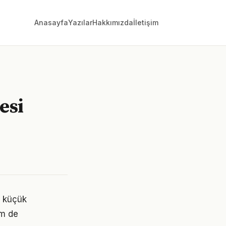
Anasayfa
Yazılar
Hakkımızda
İletişim
esi
n küçük
em de