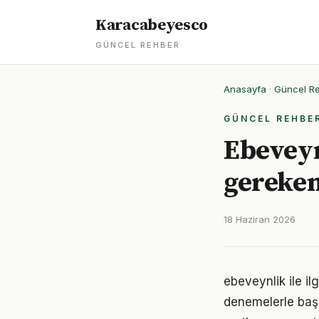
Karacabeyesco
GÜNCEL REHBER
Anasayfa
·
Güncel R
GÜNCEL REHBE
Ebeveynl
gereken
18 Haziran 2026
ebeveynlik ile il
denemelerle başl