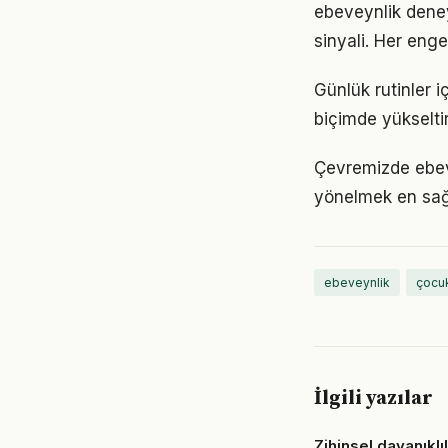
ebeveynlik deney
sinyali. Her enge
Günlük rutinler iç
biçimde yükseltir
Çevremizde ebeve
yönelmek en sağl
ebeveynlik
çocuk
İlgili yazılar
Zihinsel dayanıklı