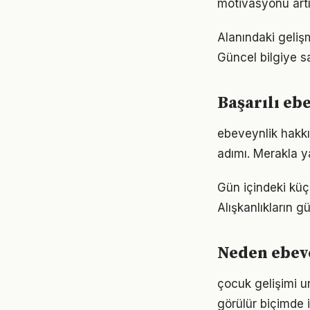
motivasyonu artır
Alanındaki geliş
Güncel bilgiye s
Başarılı eb
ebeveynlik hakkı
adımı. Merakla y
Gün içindeki küç
Alışkanlıkların 
Neden ebev
çocuk gelişimi u
görülür biçimde i