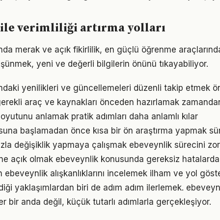
ile verimliliği artırma yolları
da merak ve açık fikirlilik, en güçlü öğrenme araçlarından
üşünmek, yeni ve değerli bilgilerin önünü tıkayabiliyor.
ndaki yenilikleri ve güncellemeleri düzenli takip etmek ö
gerekli araç ve kaynakları önceden hazırlamak zamandan
oyutunu anlamak pratik adımları daha anlamlı kılar
una başlamadan önce kısa bir ön araştırma yapmak sürec
zla değişiklik yapmaya çalışmak ebeveynlik sürecini zorl
ne açık olmak ebeveynlik konusunda gereksiz hatalarda
ın ebeveynlik alışkanlıklarını incelemek ilham ve yol göste
iği yaklaşımlardan biri de adım adım ilerlemek. ebevey
er bir anda değil, küçük tutarlı adımlarla gerçekleşiyor.