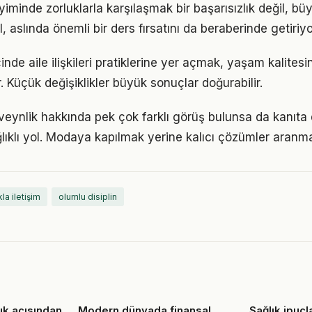
iminde zorluklarla karşılaşmak bir başarısızlık değil, b
l, aslında önemli bir ders fırsatını da beraberinde getiriyo
inde aile ilişkileri pratiklerine yer açmak, yaşam kalitesini
. Küçük değişiklikler büyük sonuçlar doğurabilir.
ynlik hakkında pek çok farklı görüş bulunsa da kanıta d
ıklı yol. Modaya kapılmak yerine kalıcı çözümler aranma
la iletişim
olumlu disiplin
lık açısından
Modern dünyada finansal
Sağlık ipuçla