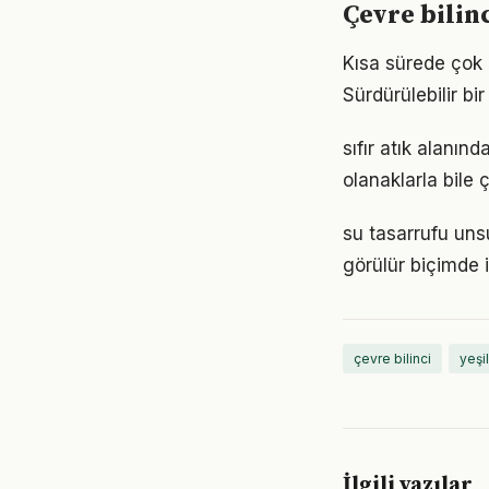
Çevre bilin
Kısa sürede çok ş
Sürdürülebilir b
sıfır atık alanı
olanaklarla bile ç
su tasarrufu unsu
görülür biçimde i
çevre bilinci
yeşil
İlgili yazılar