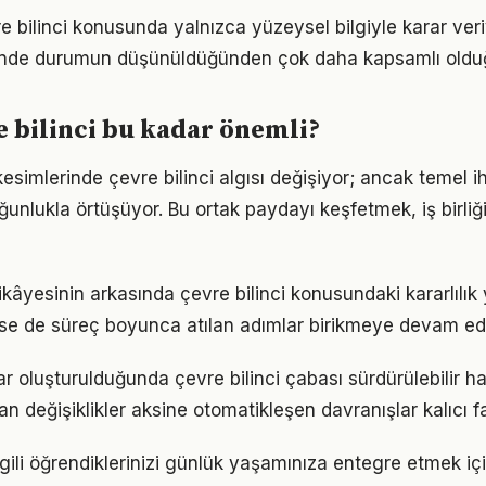
re bilinci konusunda yalnızca yüzeysel bilgiyle karar ver
iğinde durumun düşünüldüğünden çok daha kapsamlı oldu
 bilinci bu kadar önemli?
esimlerinde çevre bilinci algısı değişiyor; ancak temel i
ğunlukla örtüşüyor. Bu ortak paydayı keşfetmek, iş birliğ
kâyesinin arkasında çevre bilinci konusundaki kararlılık 
 de süreç boyunca atılan adımlar birikmeye devam edi
ar oluşturulduğunda çevre bilinci çabası sürdürülebilir ha
an değişiklikler aksine otomatikleşen davranışlar kalıcı fa
 ilgili öğrendiklerinizi günlük yaşamınıza entegre etmek i