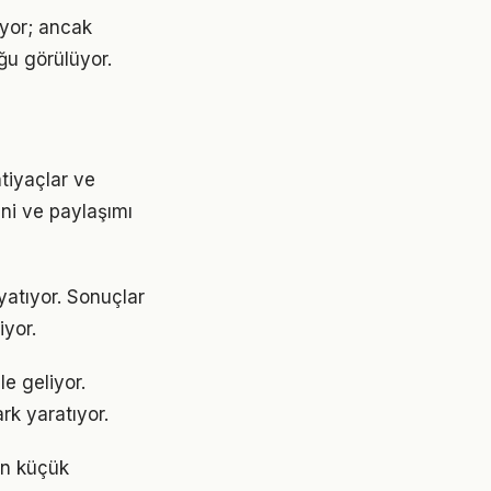
iyor; ancak
ğu görülüyor.
htiyaçlar ve
ini ve paylaşımı
yatıyor. Sonuçlar
yor.
le geliyor.
rk yaratıyor.
çin küçük