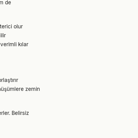
em de
erici olur
lir
erimli kılar
laştırır
önüşümlere zemin
ler. Belirsiz