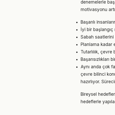
denemelerle başl
motivasyonu artır
Başarılı insanlar
İyi bir başlangıç
Sabah saatlerini 
Planlama kadar es
Tutarlılık, çevre
Başarısızlıkları b
Aynı anda çok faz
çevre bilinci ko
hazırlıyor. Sürec
Bireysel hedefler 
hedeflerle yapıla