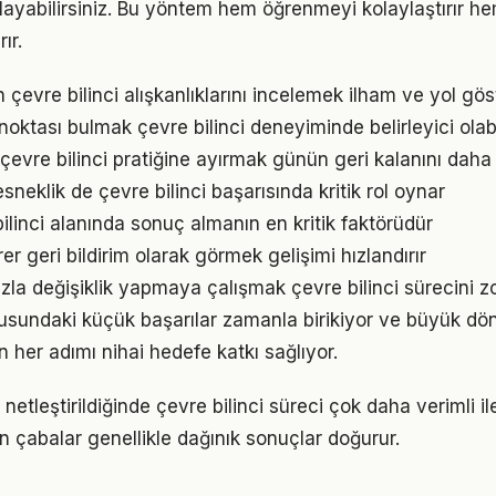
ayabilirsiniz. Bu yöntem hem öğrenmeyi kolaylaştırır h
ır.
ın çevre bilinci alışkanlıklarını incelemek ilham ve yol göst
 noktası bulmak çevre bilinci deneyiminde belirleyici olabi
çevre bilinci pratiğine ayırmak günün geri kalanını daha v
neklik de çevre bilinci başarısında kritik rol oynar
 bilinci alanında sonuç almanın en kritik faktörüdür
irer geri bildirim olarak görmek gelişimi hızlandırır
la değişiklik yapmaya çalışmak çevre bilinci sürecini zor
nusundaki küçük başarılar zamanla birikiyor ve büyük d
in her adımı nihai hedefe katkı sağlıyor.
netleştirildiğinde çevre bilinci süreci çok daha verimli iler
n çabalar genellikle dağınık sonuçlar doğurur.