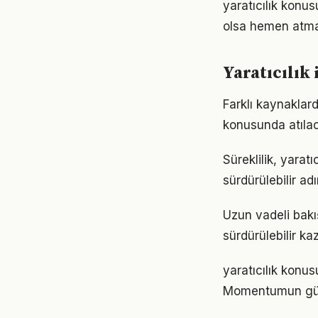
yaratıcılık kon
olsa hemen atmak
Yaratıcılık 
Farklı kaynaklard
konusunda atılaca
Süreklilik, yarat
sürdürülebilir ad
Uzun vadeli bakış
sürdürülebilir k
yaratıcılık konus
Momentumun gücü