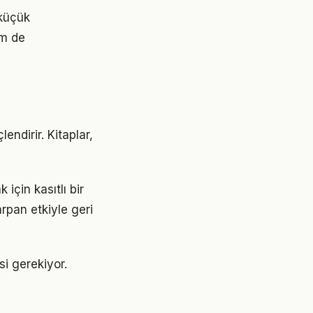
 küçük
em de
endirir. Kitaplar,
çin kasıtlı bir
rpan etkiyle geri
si gerekiyor.