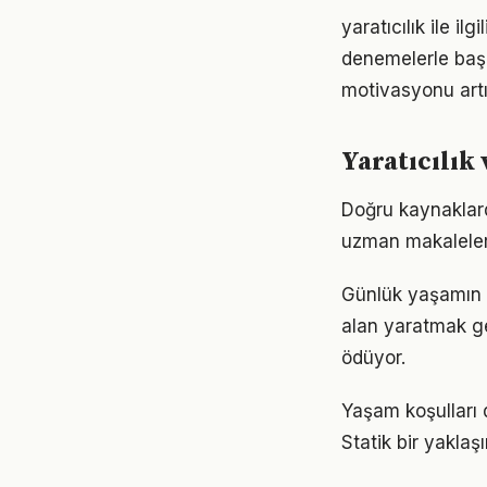
yaratıcılık ile i
denemelerle başl
motivasyonu artır
Yaratıcılık 
Doğru kaynaklarda
uzman makaleleri
Günlük yaşamın h
alan yaratmak ge
ödüyor.
Yaşam koşulları d
Statik bir yaklaş