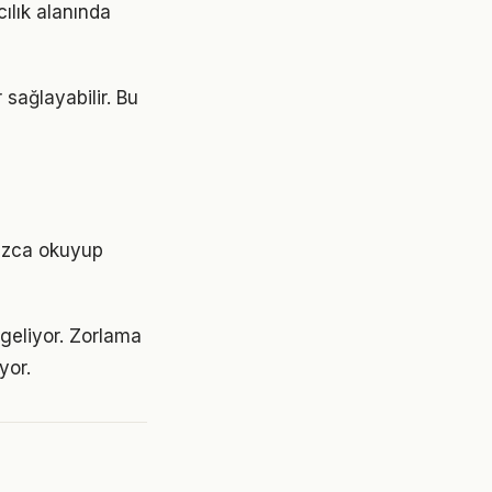
cılık alanında
 sağlayabilir. Bu
nızca okuyup
 geliyor. Zorlama
yor.