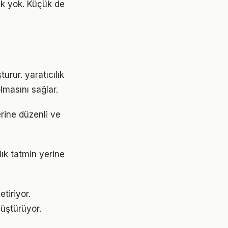
ek yok. Küçük de
urur. yaratıcılık
lmasını sağlar.
erine düzenli ve
lık tatmin yerine
tiriyor.
üştürüyor.