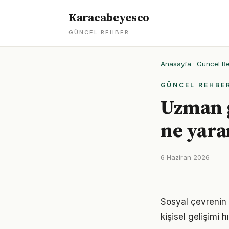
Karacabeyesco
GÜNCEL REHBER
Anasayfa
·
Güncel R
GÜNCEL REHBE
Uzman g
ne yar
6 Haziran 2026
Sosyal çevrenin y
kişisel gelişimi h