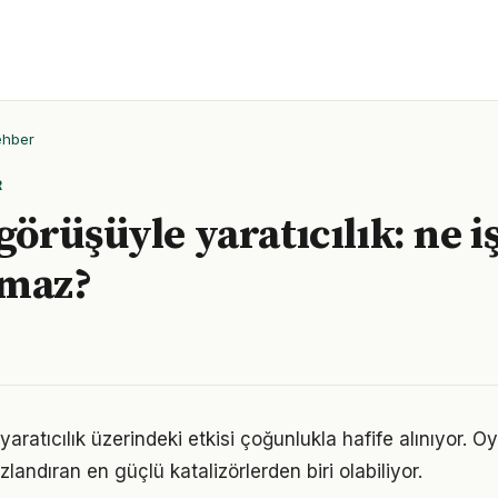
ehber
R
örüşüyle yaratıcılık: ne iş
amaz?
aratıcılık üzerindeki etkisi çoğunlukla hafife alınıyor. 
ızlandıran en güçlü katalizörlerden biri olabiliyor.