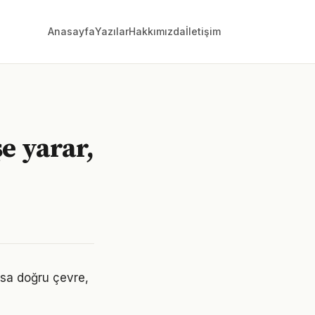
Anasayfa
Yazılar
Hakkımızda
İletişim
e yarar,
Oysa doğru çevre,