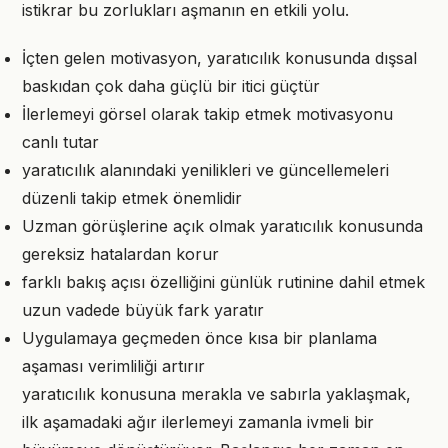
istikrar bu zorlukları aşmanın en etkili yolu.
İçten gelen motivasyon, yaratıcılık konusunda dışsal
baskıdan çok daha güçlü bir itici güçtür
İlerlemeyi görsel olarak takip etmek motivasyonu
canlı tutar
yaratıcılık alanındaki yenilikleri ve güncellemeleri
düzenli takip etmek önemlidir
Uzman görüşlerine açık olmak yaratıcılık konusunda
gereksiz hatalardan korur
farklı bakış açısı özelliğini günlük rutinine dahil etmek
uzun vadede büyük fark yaratır
Uygulamaya geçmeden önce kısa bir planlama
aşaması verimliliği artırır
yaratıcılık konusuna merakla ve sabırla yaklaşmak,
ilk aşamadaki ağır ilerlemeyi zamanla ivmeli bir