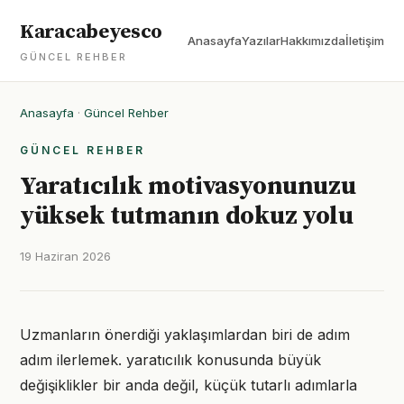
Karacabeyesco
Anasayfa
Yazılar
Hakkımızda
İletişim
GÜNCEL REHBER
Anasayfa
·
Güncel Rehber
GÜNCEL REHBER
Yaratıcılık motivasyonunuzu
yüksek tutmanın dokuz yolu
19 Haziran 2026
Uzmanların önerdiği yaklaşımlardan biri de adım
adım ilerlemek. yaratıcılık konusunda büyük
değişiklikler bir anda değil, küçük tutarlı adımlarla